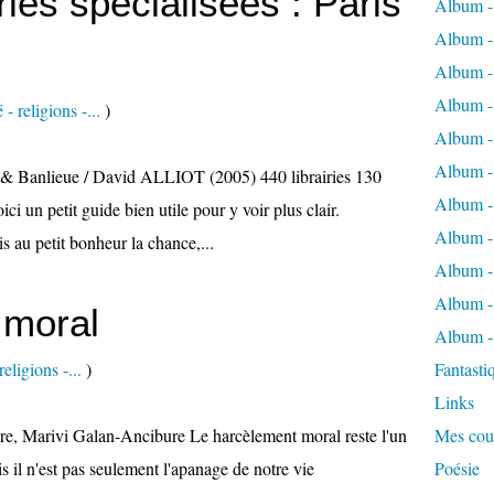
ries spécialisées : Paris
Album -
Album -
Album -
Album -
- religions -...
)
Album - 
Album - 
ris & Banlieue / David ALLIOT (2005) 440 librairies 130
Album -
i un petit guide bien utile pour y voir plus clair.
Album -
s au petit bonheur la chance,...
Album -
Album -
 moral
Album -
eligions -...
)
Fantasti
Links
re, Marivi Galan-Ancibure Le harcèlement moral reste l'un
Mes cou
s il n'est pas seulement l'apanage de notre vie
Poésie