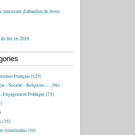
 innocente d'abandon de livres
 de lire en 2010
gories
orains Français
(125)
e - Société - Religions -...
(96)
 - Engagement Politique
(73)
)
)
s
(35)
ure Américaine
(34)