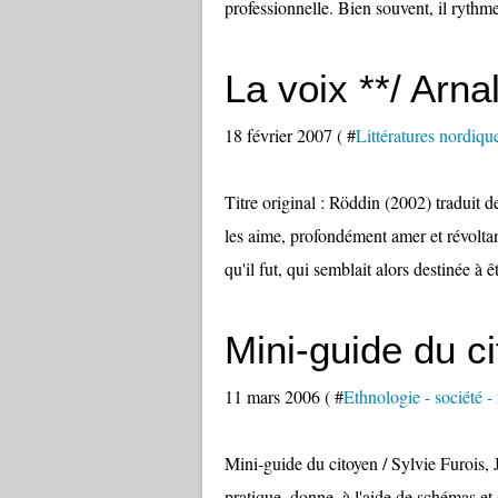
professionnelle. Bien souvent, il rythm
La voix **/ Arna
18 février 2007 ( #
Littératures nordiqu
Titre original : Röddin (2002) traduit 
les aime, profondément amer et révolta
qu'il fut, qui semblait alors destinée à ê
Mini-guide du c
11 mars 2006 ( #
Ethnologie - société - r
Mini-guide du citoyen / Sylvie Furois, 
pratique, donne, à l'aide de schémas et