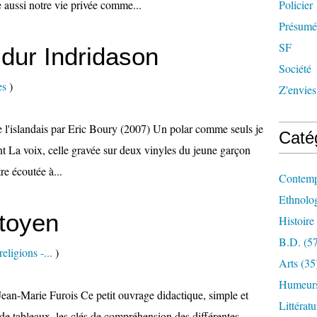
e aussi notre vie privée comme...
Policier
Présumée
SF
ldur Indridason
Société
es
)
Z'envies
de l'islandais par Eric Boury (2007) Un polar comme seuls je
Caté
nt La voix, celle gravée sur deux vinyles du jeune garçon
tre écoutée à...
Contemp
Ethnologi
itoyen
Histoire
B.d.
(57
eligions -...
)
Arts
(35
Humeur
Jean-Marie Furois Ce petit ouvrage didactique, simple et
Littérat
 de tableaux, les clés de compréhension des différentes