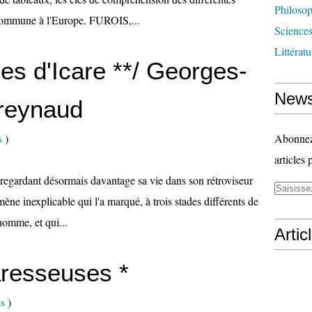
Philosop
 Commune à l'Europe. FUROIS,...
Science
Littérat
ces d'Icare **/ Georges-
News
ureynaud
s
)
Abonnez-
articles 
 regardant désormais davantage sa vie dans son rétroviseur
ène inexplicable qui l'a marqué, à trois stades différents de
homme, et qui...
Artic
aresseuses *
es
)