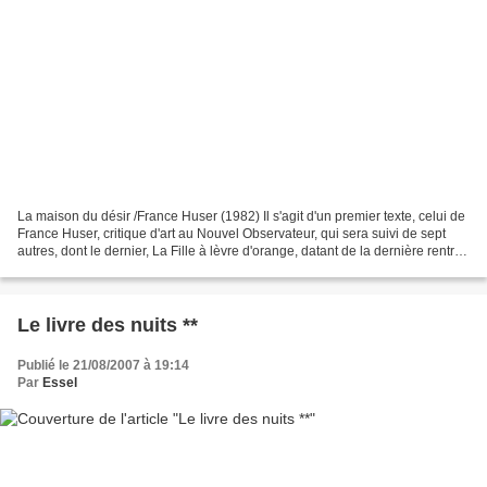
La maison du désir /France Huser (1982) Il s'agit d'un premier texte, celui de
France Huser, critique d'art au Nouvel Observateur, qui sera suivi de sept
autres, dont le dernier, La Fille à lèvre d'orange, datant de la dernière rentrée
littéraire, évoquait...
Le livre des nuits **
Publié le 21/08/2007 à 19:14
Par
Essel