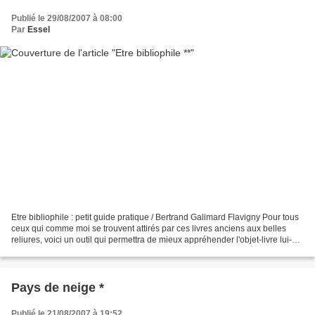
Publié le 29/08/2007 à 08:00
Par
Essel
Etre bibliophile : petit guide pratique / Bertrand Galimard Flavigny Pour tous
ceux qui comme moi se trouvent attirés par ces livres anciens aux belles
reliures, voici un outil qui permettra de mieux appréhender l'objet-livre lui-
même et son vocabulaire...
Pays de neige *
Publié le 21/08/2007 à 19:52