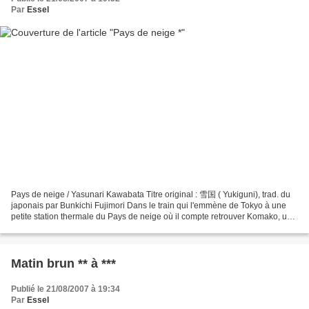
Par
Essel
Pays de neige / Yasunari Kawabata Titre original : 雪国 ( Yukiguni), trad. du
japonais par Bunkichi Fujimori Dans le train qui l'emmène de Tokyo à une
petite station thermale du Pays de neige où il compte retrouver Komako, une
geisha pleine de talents et...
Matin brun ** à ***
Publié le 21/08/2007 à 19:34
Par
Essel