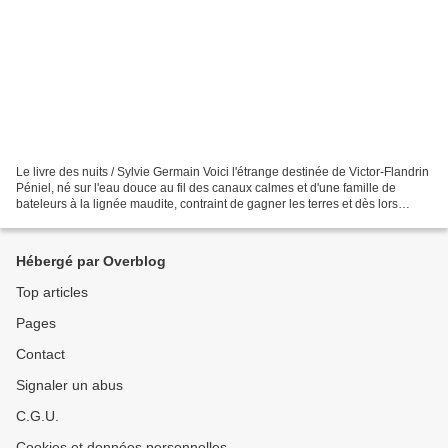
Le livre des nuits / Sylvie Germain Voici l'étrange destinée de Victor-Flandrin
Péniel, né sur l'eau douce au fil des canaux calmes et d'une famille de
bateleurs à la lignée maudite, contraint de gagner les terres et dès lors
surnommé Nuit-d'Or-Gueule-de-Loup...
Hébergé par Overblog
Top articles
Pages
Contact
Signaler un abus
C.G.U.
Cookies et données personnelles