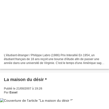
L'étudiant étranger / Philippe Labro (1986) Prix Interallié En 1954, un
étudiant français de 18 ans reçoit une bourse d'étude afin de passer une
année dans une université de Virginie. C'est le temps d'une Amérique sage,
celle d'avant le rock n'roll et...
La maison du désir *
Publié le 21/08/2007 à 19:26
Par
Essel