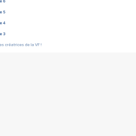
e 6
e 5
e 4
e 3
s créatrices de la VF !
e 2
e 1
e Mektoub My Love arrive enfin ! Rencontre avec Shaïn Boumedine et Sal
i : après Toni en famille
elle réalise le bouleversant Dites lui que je l'aime
ais ! Rencontre autour de Vie privée de Rebecca Zlotowski
 de Marguerite, Grave... Rencontre avec Ella Rumpf
 Les Rêveurs, un film intime sur la santé mentale