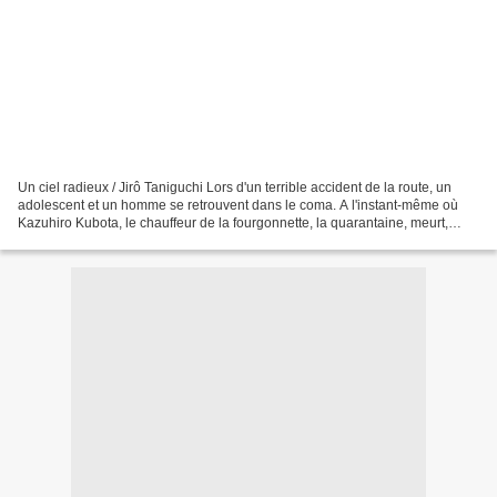
Un ciel radieux / Jirô Taniguchi Lors d'un terrible accident de la route, un
adolescent et un homme se retrouvent dans le coma. A l'instant-même où
Kazuhiro Kubota, le chauffeur de la fourgonnette, la quarantaine, meurt,
laissant derrière lui sa femme...