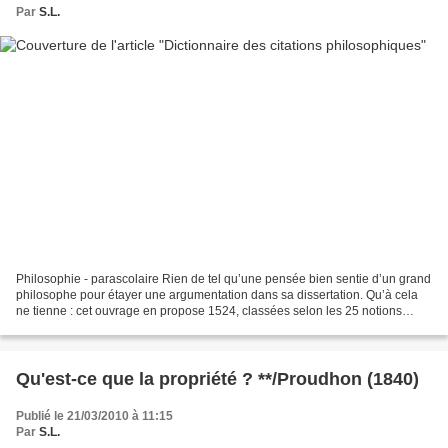
Par
S.L.
Philosophie - parascolaire Rien de tel qu’une pensée bien sentie d’un grand
philosophe pour étayer une argumentation dans sa dissertation. Qu’à cela
ne tienne : cet ouvrage en propose 1524, classées selon les 25 notions
abordées au baccalauréat. Pour...
Qu'est-ce que la propriété ? **/Proudhon (1840)
Publié le 21/03/2010 à 11:15
Par
S.L.