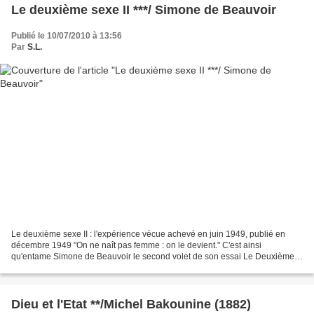
Le deuxième sexe II ***/ Simone de Beauvoir
Publié le 10/07/2010 à 13:56
Par
S.L.
Le deuxième sexe II : l'expérience vécue achevé en juin 1949, publié en
décembre 1949 "On ne naît pas femme : on le devient." C'est ainsi
qu'entame Simone de Beauvoir le second volet de son essai Le Deuxième
sexe, et ces 652 pages vont s'efforcer de suivre...
Dieu et l'Etat **/Michel Bakounine (1882)