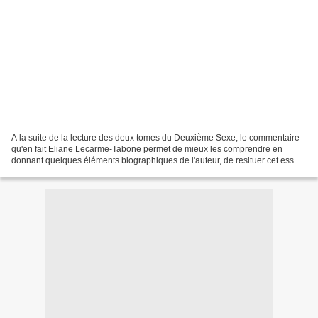
A la suite de la lecture des deux tomes du Deuxième Sexe, le commentaire
qu'en fait Eliane Lecarme-Tabone permet de mieux les comprendre en
donnant quelques éléments biographiques de l'auteur, de resituer cet essai-
phare dans son contexte, et d'en dégager...