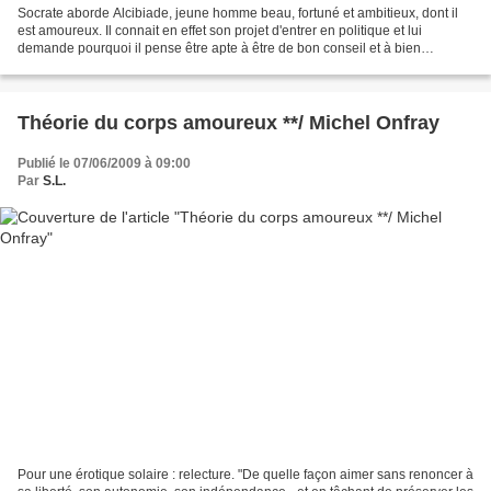
Socrate aborde Alcibiade, jeune homme beau, fortuné et ambitieux, dont il
est amoureux. Il connait en effet son projet d'entrer en politique et lui
demande pourquoi il pense être apte à être de bon conseil et à bien
gouverner la cité. Quelles sont ses...
Théorie du corps amoureux **/ Michel Onfray
Publié le 07/06/2009 à 09:00
Par
S.L.
Pour une érotique solaire : relecture. "De quelle façon aimer sans renoncer à