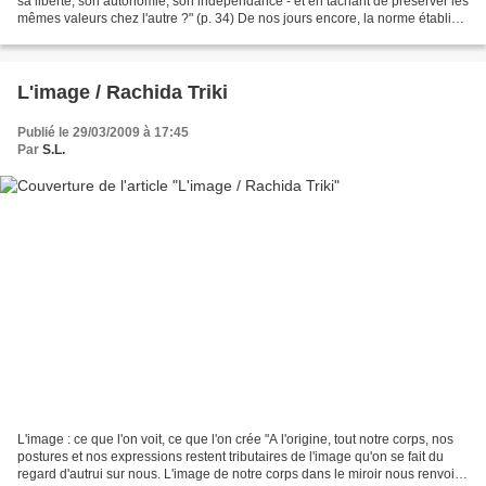
sa liberté, son autonomie, son indépendance - et en tâchant de préserver les
mêmes valeurs chez l'autre ?" (p. 34) De nos jours encore, la norme établie
par l'idéal ascétique...
L'image / Rachida Triki
Publié le 29/03/2009 à 17:45
Par
S.L.
L'image : ce que l'on voit, ce que l'on crée "A l'origine, tout notre corps, nos
postures et nos expressions restent tributaires de l'image qu'on se fait du
regard d'autrui sur nous. L'image de notre corps dans le miroir nous renvoie