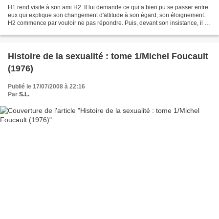
H1 rend visite à son ami H2. Il lui demande ce qui a bien pu se passer entre
eux qui explique son changement d'attitude à son égard, son éloignement.
H2 commence par vouloir ne pas répondre. Puis, devant son insistance, il lui
rappelle le jour où il s'est...
Histoire de la sexualité : tome 1/Michel Foucault
(1976)
Publié le 17/07/2008 à 22:16
Par
S.L.