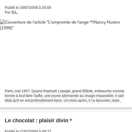
Publié le 28/07/2008 à 20:00
Par
S.L.
Paris, mai 1957. Quand Raphaël Lepage, grand flûtiste, embauche comme
bonne à tout faire Saffie, une jeune allemande au visage impassible, il sait
déjà qu'il en est profondément épris. Un mois après, il l'a épousée, mais
mariée, puis mère, Saffie ne change...
Le chocolat : plaisir divin *
Publié le 27/07/2008 à 09:37