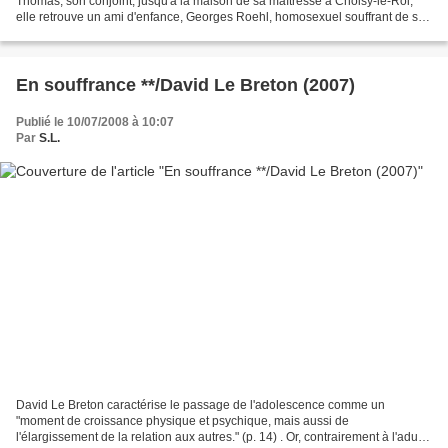
Thomas, son conjoint, jusqu'à la maison de sa maîtresse à Choisy-le-Roi,
elle retrouve un ami d'enfance, Georges Roehl, homosexuel souffrant de sa
solitude. Cette même nuit, elle décide...
En souffrance **/David Le Breton (2007)
Publié le 10/07/2008 à 10:07
Par
S.L.
David Le Breton caractérise le passage de l'adolescence comme un
"moment de croissance physique et psychique, mais aussi de
l'élargissement de la relation aux autres." (p. 14) . Or, contrairement à l'adulte