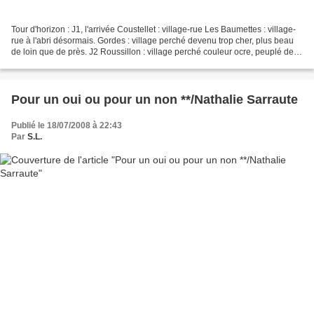
Tour d'horizon : J1, l'arrivée Coustellet : village-rue Les Baumettes : village-
rue à l'abri désormais. Gordes : village perché devenu trop cher, plus beau
de loin que de près. J2 Roussillon : village perché couleur ocre, peuplé de
commerces, comme cette...
Pour un oui ou pour un non **/Nathalie Sarraute
Publié le 18/07/2008 à 22:43
Par
S.L.