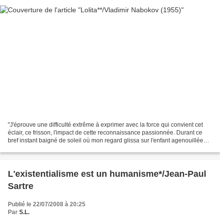
"J'éprouve une difficulté extrême à exprimer avec la force qui convient cet
éclair, ce frisson, l'impact de cette reconnaissance passionnée. Durant ce
bref instant baigné de soleil où mon regard glissa sur l'enfant agenouillée
(ses yeux clignaient au-dessus...
L'existentialisme est un humanisme*/Jean-Paul
Sartre
Publié le 22/07/2008 à 20:25
Par
S.L.