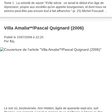
Tome 1 : La volonté de savoir "XVIIe siècle : ce serait le début d'un âge de
répression, propre aux sociétés qu'on appelle bourgeoises, et dont nous ne
serions peut-être pas encore tout à fait affranchis." (p. 25) Michel Foucault va
tordre le cou à cette...
Villa Amalia**/Pascal Quignard (2006)
Publié le 15/07/2008 à 22:25
Par
S.L.
Le soir où, bouleversée, Ann Hidden, âgée de quarante-sept ans, suit