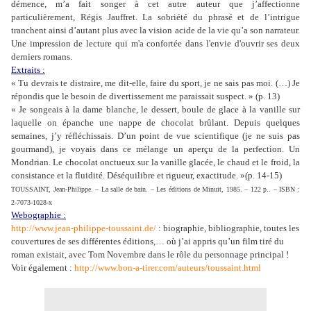
démence, m’a fait songer à cet autre auteur que j’affectionne
particulièrement, Régis Jauffret. La sobriété du phrasé et de l’intrigue
tranchent ainsi d’autant plus avec la vision acide de la vie qu’a son narrateur.
Une impression de lecture qui m'a confortée dans l'envie d'ouvrir ses deux
derniers romans.
Extraits :
« Tu devrais te distraire, me dit-elle, faire du sport, je ne sais pas moi. (…) Je
répondis que le besoin de divertissement me paraissait suspect. » (p. 13)
« Je songeais à la dame blanche, le dessert, boule de glace à la vanille sur
laquelle on épanche une nappe de chocolat brûlant. Depuis quelques
semaines, j’y réfléchissais. D’un point de vue scientifique (je ne suis pas
gourmand), je voyais dans ce mélange un aperçu de la perfection. Un
Mondrian. Le chocolat onctueux sur la vanille glacée, le chaud et le froid, la
consistance et la fluidité. Déséquilibre et rigueur, exactitude. »(p. 14-15)
TOUSSAINT, Jean-Philippe. – La salle de bain. – Les éditions de Minuit, 1985. – 122 p.. – ISBN :
2-7073-1028-x
Webographie :
http://www.jean-philippe-toussaint.de/
: biographie, bibliographie, toutes les
couvertures de ses différentes éditions,… où j’ai appris qu’un film tiré du
roman existait, avec Tom Novembre dans le rôle du personnage principal !
Voir également :
http://www.bon-a-tirer.com/auteurs/toussaint.html