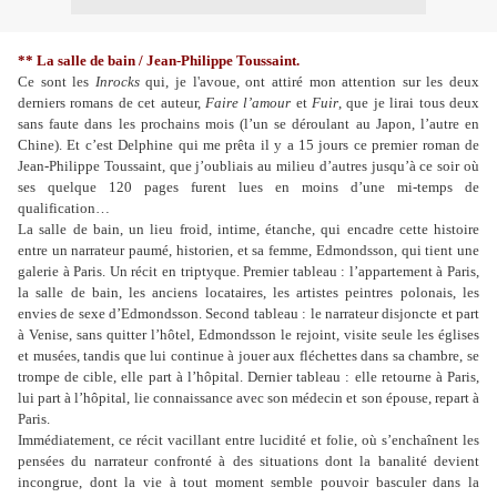
** La salle de bain / Jean-Philippe Toussaint.
Ce sont les
Inrocks
qui, je l'avoue, ont attiré mon attention sur les deux
derniers romans de cet auteur,
Faire l’amour
et
Fuir
, que je lirai tous deux
sans faute dans les prochains mois (l’un se déroulant au Japon, l’autre en
Chine). Et c’est Delphine qui me prêta il y a 15 jours ce premier roman de
Jean-Philippe Toussaint, que j’oubliais au milieu d’autres jusqu’à ce soir où
ses quelque 120 pages furent lues en moins d’une mi-temps de
qualification…
La salle de bain, un lieu froid, intime, étanche, qui encadre cette histoire
entre un narrateur paumé, historien, et sa femme, Edmondsson, qui tient une
galerie à Paris. Un récit en triptyque. Premier tableau : l’appartement à Paris,
la salle de bain, les anciens locataires, les artistes peintres polonais, les
envies de sexe d’Edmondsson. Second tableau : le narrateur disjoncte et part
à Venise, sans quitter l’hôtel, Edmondsson le rejoint, visite seule les églises
et musées, tandis que lui continue à jouer aux fléchettes dans sa chambre, se
trompe de cible, elle part à l’hôpital. Dernier tableau : elle retourne à Paris,
lui part à l’hôpital, lie connaissance avec son médecin et son épouse, repart à
Paris.
Immédiatement, ce récit vacillant entre lucidité et folie, où s’enchaînent les
pensées du narrateur confronté à des situations dont la banalité devient
incongrue, dont la vie à tout moment semble pouvoir basculer dans la