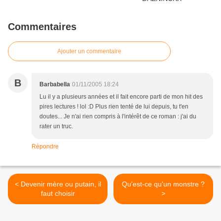
Commentaires
Ajouter un commentaire
B
Barbabella
01/11/2005 18:24
Lu il y a plusieurs années et il fait encore parti de mon hit des
pires lectures ! lol :D Plus rien tenté de lui depuis, tu t'en
doutes... Je n'ai rien compris à l'intérêt de ce roman : j'ai du
rater un truc.
Répondre
< Devenir mère ou putain, il
Qu'est-ce qu'un monstre ?
faut choisir
>