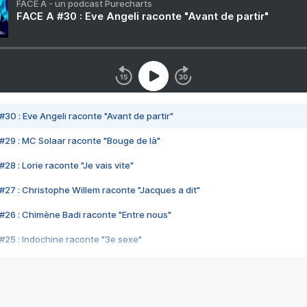
FACE A - un podcast Purecharts
FACE A #30 : Eve Angeli raconte "Avant de partir"
#30 : Eve Angeli raconte "Avant de partir"
#29 : MC Solaar raconte "Bouge de là"
28 : Lorie raconte "Je vais vite"
#27 : Christophe Willem raconte "Jacques a dit"
#26 : Chimène Badi raconte "Entre nous"
#25 : Indochine raconte "3e sexe"
#24 : Zaho raconte "C'est chelou"
#23 : Patrick Bruel raconte "Au café des délices"