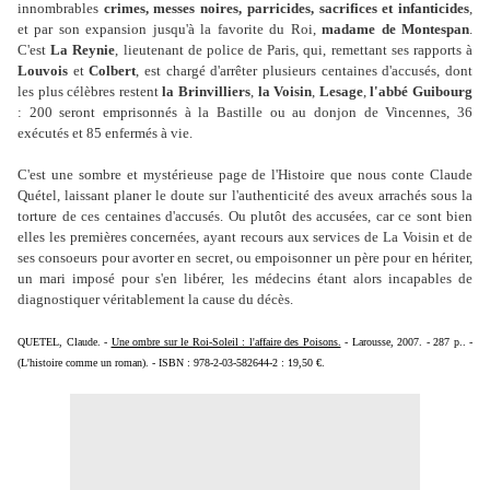
innombrables
crimes, messes noires, parricides, sacrifices et infanticides
,
et par son expansion jusqu'à la favorite du Roi,
madame de Montespan
.
C'est
La Reynie
, lieutenant de police de Paris, qui, remettant ses rapports à
Louvois
et
Colbert
, est chargé d'arrêter plusieurs centaines d'accusés, dont
les plus célèbres restent
la Brinvilliers
,
la Voisin
,
Lesage
,
l'abbé Guibourg
: 200 seront emprisonnés à la Bastille ou au donjon de Vincennes, 36
exécutés et 85 enfermés à vie.
C'est une sombre et mystérieuse page de l'Histoire que nous conte Claude
Quétel, laissant planer le doute sur l'authenticité des aveux arrachés sous la
torture de ces centaines d'accusés. Ou plutôt des accusées, car ce sont bien
elles les premières concernées, ayant recours aux services de La Voisin et de
ses consoeurs pour avorter en secret, ou empoisonner un père pour en hériter,
un mari imposé pour s'en libérer, les médecins étant alors incapables de
diagnostiquer véritablement la cause du décès.
QUETEL, Claude
. -
Une ombre sur le Roi-Soleil : l'affaire des Poisons.
- Larousse, 2007. - 287 p.. -
(L'histoire comme un roman). - ISBN : 978-2-03-582644-2 : 19,50 €.