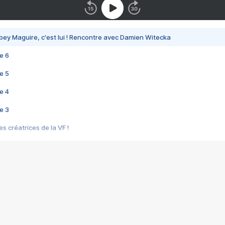
bey Maguire, c'est lui ! Rencontre avec Damien Witecka
e 6
e 5
e 4
e 3
s créatrices de la VF !
e 2
e 1
e Mektoub My Love arrive enfin ! Rencontre avec Shaïn Boumedine et Sal
i : après Toni en famille
elle réalise le bouleversant Dites lui que je l'aime