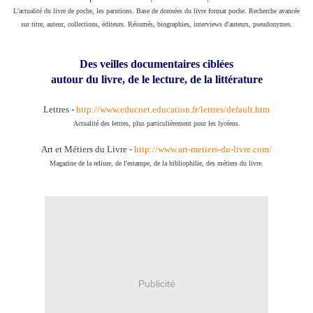
L'actualité du livre de poche, les parutions. Base de données du livre format poche. Recherche avancée
sur titre, auteur, collections, éditeurs. Résumés, biographies, interviews d'auteurs, pseudonymes.
Des veilles documentaires ciblées
autour du livre, de le lecture, de la littérature
Lettres -
http://www.educnet.education.fr/lettres/default.htm
Actualité des lettres, plus particulièrement pour les lycéens.
Art et Métiers du Livre -
http://www.art-metiers-du-livre.com/
Magazine de la reliure, de l'estampe, de la bibliophilie, des métiers du livre.
Publicité