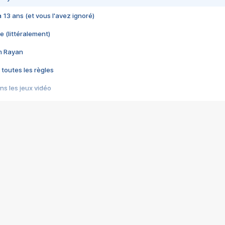
 a 13 ans (et vous l'avez ignoré)
e (littéralement)
im Rayan
 toutes les règles
s les jeux vidéo
us choquant de Rockstar ? - Le scandale BULLY
e plus moche de Steam
du RÊVE tourne au CAUCHEMAR
pendant 8 heures
it… à tort
umiliés par un jeu vidéo
ire - Final Fantasy 8