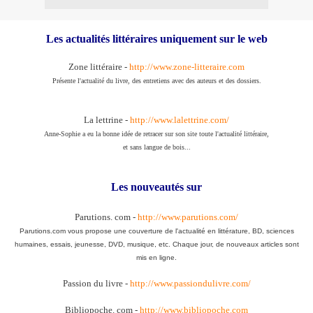
Les actualités littéraires uniquement sur le web
Zone littéraire -
http://www.zone-litteraire.com
Présente l'actualité du livre, des entretiens avec des auteurs et des dossiers.
La lettrine -
http://www.lalettrine.com/
Anne-Sophie a eu la bonne idée de retracer sur son site toute l'actualité littéraire,
et sans langue de bois...
Les nouveautés sur
Parutions. com -
http://www.parutions.com/
Parutions.com vous propose une couverture de l'actualité en littérature, BD, sciences
humaines, essais, jeunesse, DVD, musique, etc. Chaque jour, de nouveaux articles sont
mis en ligne.
Passion du livre -
http://www.passiondulivre.com/
Bibliopoche. com -
http://www.bibliopoche.com