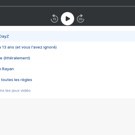
 DayZ
 a 13 ans (et vous l'avez ignoré)
e (littéralement)
im Rayan
 toutes les règles
s les jeux vidéo
us choquant de Rockstar ? - Le scandale BULLY
e plus moche de Steam
du RÊVE tourne au CAUCHEMAR
pendant 8 heures