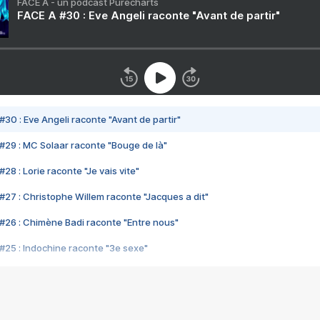
FACE A - un podcast Purecharts
FACE A #30 : Eve Angeli raconte "Avant de partir"
#30 : Eve Angeli raconte "Avant de partir"
#29 : MC Solaar raconte "Bouge de là"
28 : Lorie raconte "Je vais vite"
#27 : Christophe Willem raconte "Jacques a dit"
#26 : Chimène Badi raconte "Entre nous"
#25 : Indochine raconte "3e sexe"
#24 : Zaho raconte "C'est chelou"
#23 : Patrick Bruel raconte "Au café des délices"