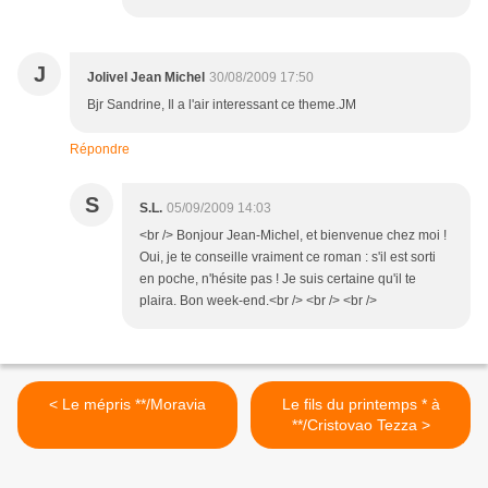
J
Jolivel Jean Michel
30/08/2009 17:50
Bjr Sandrine, Il a l'air interessant ce theme.JM
Répondre
S
S.L.
05/09/2009 14:03
<br /> Bonjour Jean-Michel, et bienvenue chez moi !
Oui, je te conseille vraiment ce roman : s'il est sorti
en poche, n'hésite pas ! Je suis certaine qu'il te
plaira. Bon week-end.<br /> <br /> <br />
< Le mépris **/Moravia
Le fils du printemps * à
**/Cristovao Tezza >