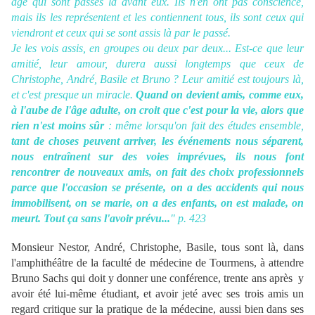
âge qui sont passés là avant eux. Ils n'en ont pas conscience,
mais ils les représentent et les contiennent tous, ils sont ceux qui
viendront et ceux qui se sont assis là par le passé.
Je les vois assis, en groupes ou deux par deux... Est-ce que leur
amitié, leur amour, durera aussi longtemps que ceux de
Christophe, André, Basile et Bruno ? Leur amitié est toujours là,
et c'est presque un miracle.
Quand on devient amis, comme eux,
à l'aube de l'âge adulte, on croit que c'est pour la vie, alors que
rien n'est moins sûr
: même lorsqu'on fait des études ensemble,
tant de choses peuvent arriver, les événements nous séparent,
nous entraînent sur des voies imprévues, ils nous font
rencontrer de nouveaux amis, on fait des choix professionnels
parce que l'occasion se présente, on a des accidents qui nous
immobilisent, on se marie, on a des enfants, on est malade, on
meurt. Tout ça sans l'avoir prévu...
"
p. 423
Monsieur Nestor, André, Christophe, Basile, tous sont là, dans
l'amphithéâtre de la faculté de médecine de Tourmens, à attendre
Bruno Sachs qui doit y donner une conférence, trente ans après y
avoir été lui-même étudiant, et avoir jeté avec ses trois amis un
regard critique sur la pratique de la médecine, aussi bien dans ses