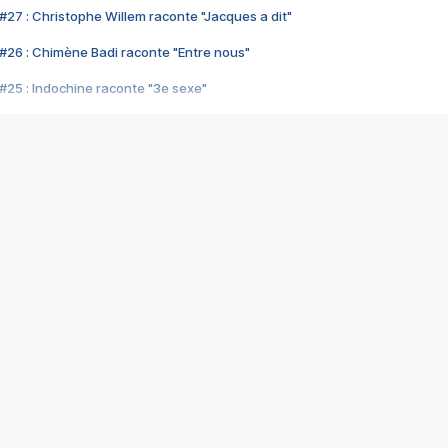
#27 : Christophe Willem raconte "Jacques a dit"
#26 : Chimène Badi raconte "Entre nous"
#25 : Indochine raconte "3e sexe"
#24 : Zaho raconte "C'est chelou"
#23 : Patrick Bruel raconte "Au café des délices"
#22 : Kyo raconte "Le chemin"
#21 : Nolwenn Leroy raconte "Cassé"
#20 : Patrick Hernandez raconte "Born to be alive"
#19 : Lorie raconte "Près de moi"
#18 : Michael Jones raconte "A nos actes manqués" (avec Jean-Jacque
#17 : Khaled raconte "Aïcha"
#16 : Corneille raconte "Parce qu'on vient de loin"