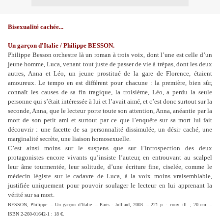
Bisexualité cachée...
Un garçon d'Italie / Philippe BESSON.
Philippe Besson orchestre là un roman à trois voix, dont l’une est celle d’un
jeune homme, Luca, venant tout juste de passer de vie à trépas, dont les deux
autres, Anna et Léo, un jeune prostitué de la gare de Florence, étaient
amoureux. Le tempo en est différent pour chacune : la première, bien sûr,
connaît les causes de sa fin tragique, la troisième, Léo, a perdu la seule
personne qui s’était intéressée à lui et l’avait aimé, et c’est donc surtout sur la
seconde, Anna, que le lecteur porte toute son attention, Anna, anéantie par la
mort de son petit ami et surtout par ce que l’enquête sur sa mort lui fait
découvrir : une facette de sa personnalité dissimulée, un désir caché, une
marginalité secrète, une liaison homosexuelle.
C’est ainsi moins sur le suspens que sur l’introspection des deux
protagonistes encore vivants qu’insiste l’auteur, en entrouvant au scalpel
leur âme tourmentée, leur solitude, d’une écriture fine, ciselée, comme le
médecin légiste sur le cadavre de Luca, à la voix moins vraisemblable,
justifiée uniquement pour pouvoir soulager le lecteur en lui apprenant la
vérité sur sa mort.
BESSON, Philippe. – Un garçon d’Italie. – Paris : Julliard, 2003. – 221 p. : couv. ill. ; 20 cm. –
ISBN 2-260-01642-1 : 18 €.