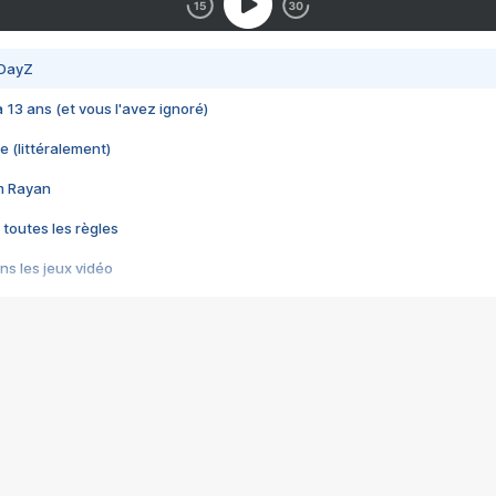
 DayZ
 a 13 ans (et vous l'avez ignoré)
e (littéralement)
im Rayan
 toutes les règles
s les jeux vidéo
us choquant de Rockstar ? - Le scandale BULLY
e plus moche de Steam
du RÊVE tourne au CAUCHEMAR
pendant 8 heures
it… à tort