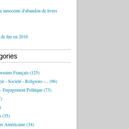
 innocente d'abandon de livres
 de lire en 2010
gories
orains Français
(125)
e - Société - Religions -...
(96)
 - Engagement Politique
(73)
)
)
s
(35)
ure Américaine
(34)