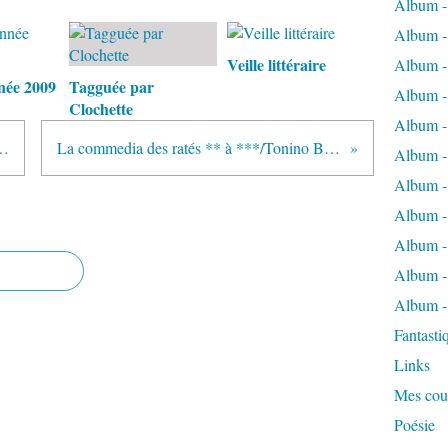
Album -
Album -
Veille littéraire
Album -
nnée 2009
Tagguée par
Album -
Clochette
Album - 
/Andrea Camilleri (2009)
La commedia des ratés ** à ***/Tonino Benacquista
Album - 
Album -
Album -
Album -
Album -
Album -
Fantasti
Links
Mes cou
Poésie