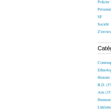
Policier
Présumée
SF
Société
Z'envies
Caté
Contemp
Ethnologi
Histoire
B.d.
(57
Arts
(35
Humeur
Littérat