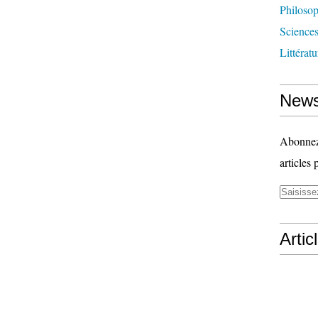
Philosop
Science
Littérat
News
Abonnez-
articles 
Artic