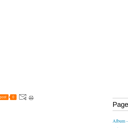
post
0
Page
Album -