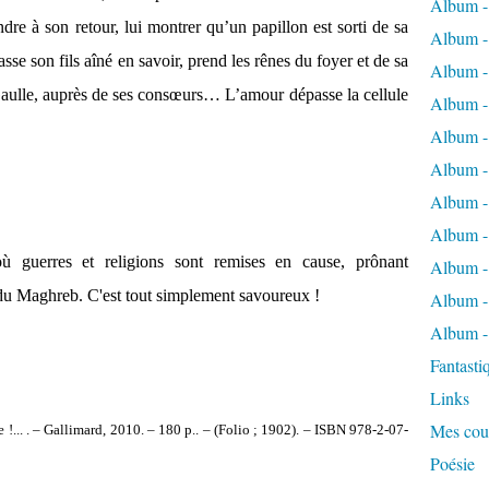
Album -
ndre à son retour, lui montrer qu’un papillon est sorti de sa
Album -
asse son fils aîné en savoir, prend les rênes du foyer et de sa
Album -
Gaulle, auprès de ses consœurs… L’amour dépasse la cellule
Album -
Album - 
Album - 
Album -
Album -
 où guerres et religions sont remises en cause, prônant
Album -
 du Maghreb. C'est tout simplement savoureux !
Album -
Album -
Fantasti
Links
Mes cou
 !... . – Gallimard, 2010. – 180 p.. – (Folio ; 1902). – ISBN 978-2-07-
Poésie