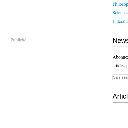
Philosop
Science
Littérat
Publicité
News
Abonnez-
articles 
Artic