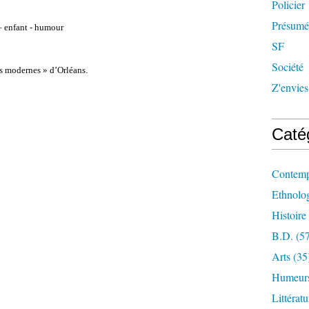
Policier
Présumée
– enfant - humour
SF
Société
ps modernes » d’Orléans.
Z'envies
Caté
Contemp
Ethnologi
Histoire
B.d.
(57
Arts
(35
Humeur
Littérat