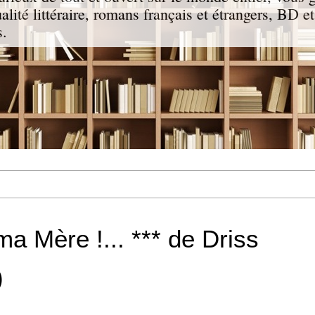
ualité littéraire, romans français et étrangers, BD e
s.
 ma Mère !... *** de Driss
)