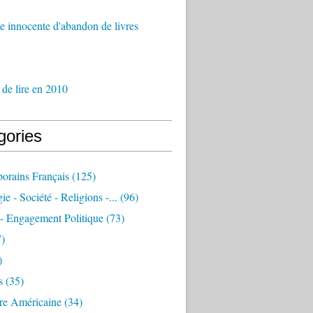
 innocente d'abandon de livres
 de lire en 2010
gories
orains Français
(125)
e - Société - Religions -...
(96)
 - Engagement Politique
(73)
)
)
s
(35)
ure Américaine
(34)