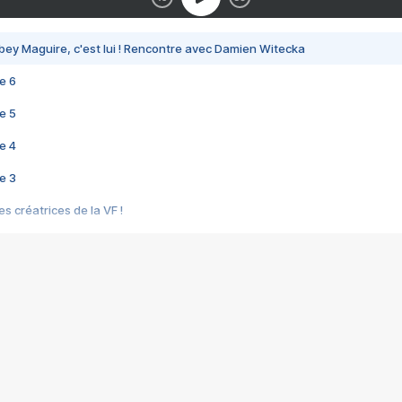
bey Maguire, c'est lui ! Rencontre avec Damien Witecka
e 6
e 5
e 4
e 3
s créatrices de la VF !
e 2
e 1
e Mektoub My Love arrive enfin ! Rencontre avec Shaïn Boumedine et Sal
i : après Toni en famille
elle réalise le bouleversant Dites lui que je l'aime