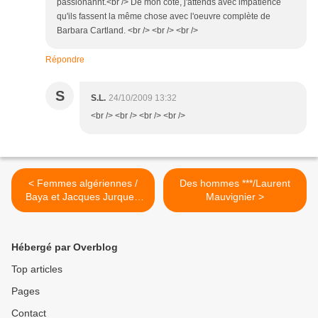
passionannt.<br /> De mon côté, j'attends avec impatience
qu'ils fassent la même chose avec l'oeuvre complète de
Barbara Cartland. <br /> <br /> <br />
Répondre
S
S.L.
24/10/2009 13:32
<br /> <br /> <br /> <br />
< Femmes algériennes /
Des hommes ***/Laurent
Baya et Jacques Jurquet-
Mauvignier >
Bouhoune
Hébergé par Overblog
Top articles
Pages
Contact