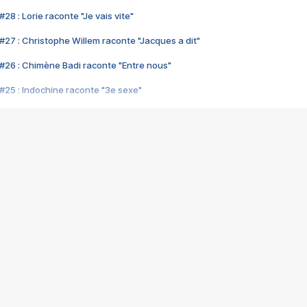
28 : Lorie raconte "Je vais vite"
#27 : Christophe Willem raconte "Jacques a dit"
#26 : Chimène Badi raconte "Entre nous"
#25 : Indochine raconte "3e sexe"
#24 : Zaho raconte "C'est chelou"
#23 : Patrick Bruel raconte "Au café des délices"
#22 : Kyo raconte "Le chemin"
#21 : Nolwenn Leroy raconte "Cassé"
#20 : Patrick Hernandez raconte "Born to be alive"
#19 : Lorie raconte "Près de moi"
#18 : Michael Jones raconte "A nos actes manqués" (avec Jean-Jacque
#17 : Khaled raconte "Aïcha"