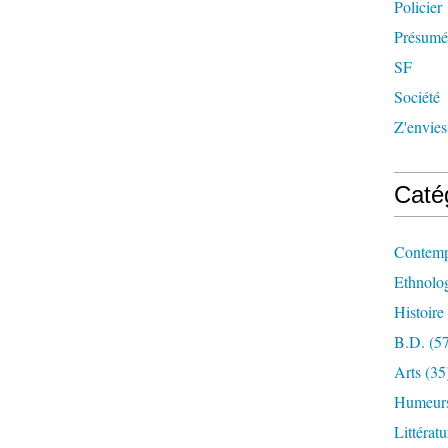
Policier
Présumée
SF
Société
Z'envies
Caté
Contemp
Ethnologi
Histoire
B.d.
(57
Arts
(35
Humeur
Littérat