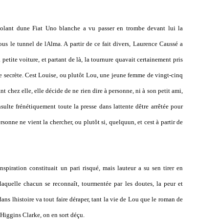
olant dune Fiat Uno blanche a vu passer en trombe devant lui la
ous le tunnel de lAlma. A partir de ce fait divers, Laurence Caussé a
petite voiture, et partant de là, la tournure quavait certainement pris
ue secrète. Cest Louise, ou plutôt Lou, une jeune femme de vingt-cinq
ant chez elle, elle décide de ne rien dire à personne, ni à son petit ami,
nsulte frénétiquement toute la presse dans lattente dêtre arrêtée pour
onne ne vient la chercher, ou plutôt si, quelquun, et cest à partir de
piration constituait un pari risqué, mais lauteur a su sen tirer en
laquelle chacun se reconnaît, tourmentée par les doutes, la peur et
dans lhistoire va tout faire déraper, tant la vie de Lou que le roman de
 Higgins Clarke, on en sort déçu.