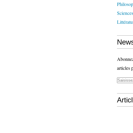
Philosop
Science
Littérat
News
Abonnez-
articles 
Artic