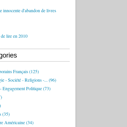
 innocente d'abandon de livres
 de lire en 2010
gories
orains Français
(125)
e - Société - Religions -...
(96)
 - Engagement Politique
(73)
)
)
s
(35)
ure Américaine
(34)