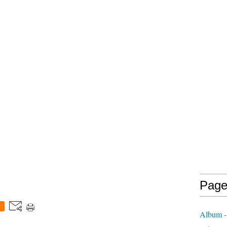
Page
0
Album -