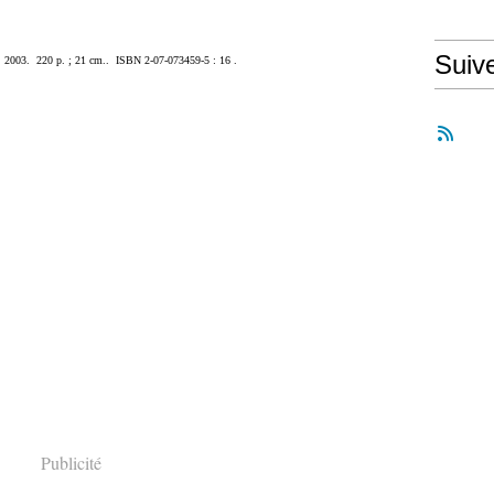
Suiv
 2003.  220 p. ; 21 cm..  ISBN 2-07-073459-5 : 16 .
Publicité